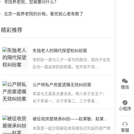
寻找养老院，您需要问什么？
北京一般养老院的价格，看完就心里有数了
精彩推荐
失独老人的隔代探望权纠纷案
李奶奶一直与儿子一家共同居住，其孙子出生
后也一直由李奶奶照看。但天有不测...
公产转私产房屋遗嘱无效纠纷案
微信
李某与王某系夫妻关系。两人有子女五个：
长子李某一、次子李某二、三子李某...
小程序
被征收房屋继承纠纷——赵某敏、赵某俊 诉
本案是一起分割被征收房屋拆迁利益的遗产继
客服