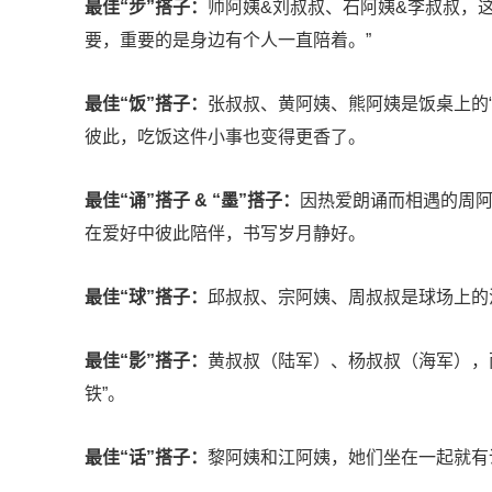
最佳“步”搭子：
师阿姨&刘叔叔、石阿姨&李叔叔，
要，重要的是身边有个人一直陪着。”
最佳“饭”搭子：
张叔叔、黄阿姨、熊阿姨是饭桌上的“
彼此，吃饭这件小事也变得更香了。
最佳“诵”搭子 & “墨”搭子：
因热爱朗诵而相遇的周
在爱好中彼此陪伴，书写岁月静好。
最佳“球”搭子：
邱叔叔、宗阿姨、周叔叔是球场上的
最佳“影”搭子：
黄叔叔（陆军）、杨叔叔（海军），
铁”。
最佳“话”搭子：
黎阿姨和江阿姨，她们坐在一起就有说