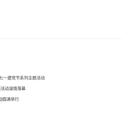
行七一建党节系列主题活动
题活动温情落幕
动圆满举行