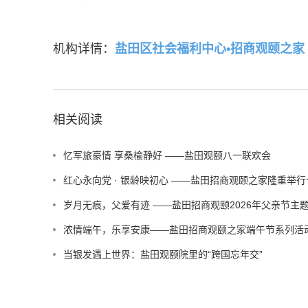
机构详情：
盐田区社会福利中心•招商观颐之家
相关阅读
忆军旅豪情 享桑榆静好 ——盐田观颐八一联欢会
红心永向党 · 银龄映初心 ——盐田招商观颐之家隆重举
岁月无痕，父爱有迹 ——盐田招商观颐2026年父亲节主
浓情端午，乐享安康——盐田招商观颐之家端午节系列活
当银发遇上世界：盐田观颐院里的“跨国忘年交”