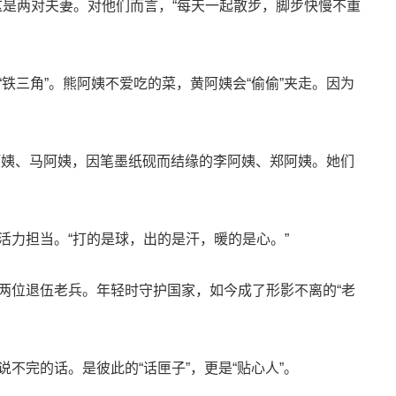
这是两对夫妻。对他们而言，“每天一起散步，脚步快慢不重
铁三角”。熊阿姨不爱吃的菜，黄阿姨会“偷偷”夹走。因为
阿姨、马阿姨，因笔墨纸砚而结缘的李阿姨、郑阿姨。她们
活力担当。“打的是球，出的是汗，暖的是心。”
两位退伍老兵。年轻时守护国家，如今成了形影不离的“老
不完的话。是彼此的“话匣子”，更是“贴心人”。