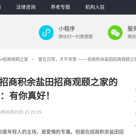
南
法律咨询
养老专题
机构入驻
小程序
服
微信扫一扫更便捷
微信
•招商观颐之家
爱在日常，才不寻常 —— 招商积余盐田招商观颐之家
 招商积余盐田招商观颐之家的
0”：有你真好！
6年05月20日 21:23:15
20是年轻人的主场，是爱情的专属。但是在招商积余盐田招