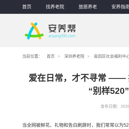
首页
找养老院
旅居养老
安养指
当前位置：
首页
深圳养老院
盐田区社会福利中心
爱在日常，才不寻常 ——
“别样52
发布日期：
202
当全网被鲜花、礼
物和告白刷屏时，我们常常以为5