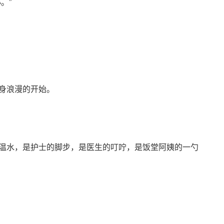
。”
身浪漫的开始。
温水，是护士的脚步，是医生的叮咛，是饭堂阿姨的一勺