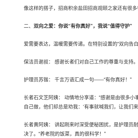
像
这样的搭子，招商积余盐田招商观颐之家还有很多
二、
双向之爱：你说“有你真好”，我说“值得守护”
爱需要表达，温暖需要传递。在特别设置的“双向告白
保洁员谢叔： 感谢长者们对自己工作的尊重与支持
护理员苏锴： 千言万语汇成一句——“有你真好！”
长者石文芝阿姨： 动情地分享道：“感谢是由很多
自己做，他们却总是劝我：‘有事就喊我们，让我们来
长者黄阿姨： 讲起刚来时深受便秘困扰，是护理员
决了。“养老院的饭菜，真的很科学！”