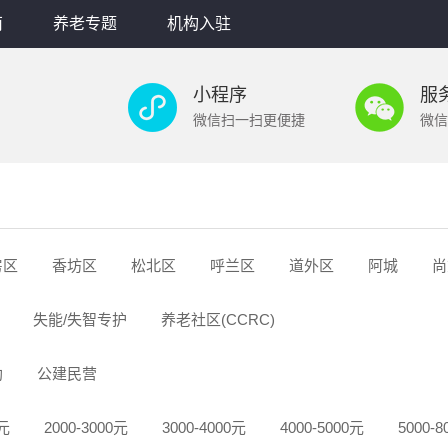
南
养老专题
机构入驻
小程序
服
微信扫一扫更便捷
微信
房区
香坊区
松北区
呼兰区
道外区
阿城
尚
失能/失智专护
养老社区(CCRC)
助
公建民营
0元
2000-3000元
3000-4000元
4000-5000元
5000-