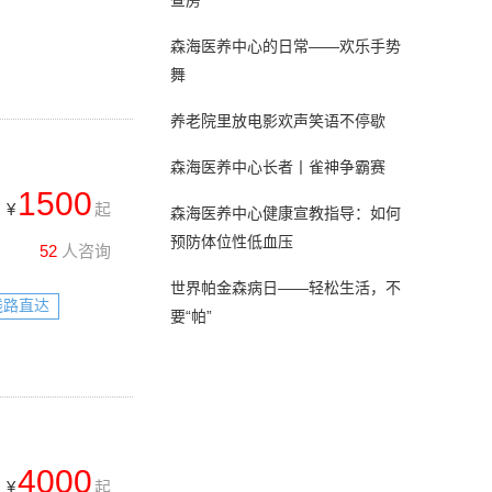
查房
森海医养中心的日常——欢乐手势
舞
养老院里放电影欢声笑语不停歇
森海医养中心长者丨雀神争霸赛
1500
¥
起
森海医养中心健康宣教指导：如何
预防体位性低血压
52
人咨询
世界帕金森病日——轻松生活，不
线路直达
要“帕”
4000
¥
起