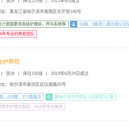
民办
床位125张
2021年8月成立
地址：黑龙江省哈尔滨市南岗区光芒街140号
设计德国康添高级护理床，呼叫系统等
92路、8路至儿童乐园公交
18年专业的养老团队
会护养院
民办
床位150张
2019年6月24日成立
地址：哈尔滨市香坊区征仪南路25号
8路，220路，371路直达
距哈尔滨市平房区人民医院3公里
照医学护理为准则，24小时专业服务