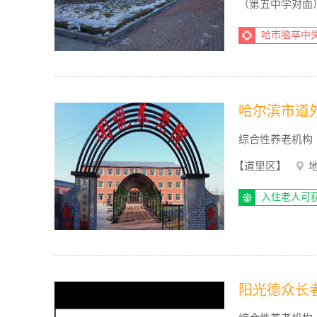
（第五中学对面
哈市脑卒中
哈尔滨市道
综合性养老机构
【道里区】
入住老人可
阳光德众长