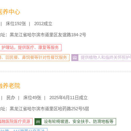
医养中心
床位192张
2012成立
地址：黑龙江省哈尔滨市道里区友谊路184-2号
、护理站，提供医疗、康复等服务
餐、回民餐、鼻饲餐等针对性餐饮服务
提供植物人和临终关怀照护
融养老院
民办
床位49张
2025年6月11日成立
地址：黑龙江省哈尔滨市道里区哈药路252号5层
福融医院医疗资源
设有轮椅坡道、安全扶手、防滑地板等