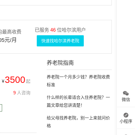
已服务
46
位哈尔滨用户
均最高收费
05元/月
快速找哈尔滨养老院
养老院指南
养老院一个月多少钱？养老院收费
3500
¥
起
标准
9
人咨询
什么样的长辈适合入住养老院？一
微信
篇文章给您讲清楚！
给父母找养老院，别一上来就问价
小程序
格