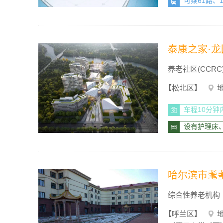
可乘61路、
泰康之家·龙
养老社区(CCRC
【松北区】
车程10分
设有护理床
哈尔滨市耄
综合性养老机构
【呼兰区】