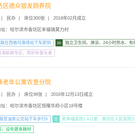
坊区德众银发颐养院
民办
床位300张
2018年02月成立
地址：哈尔滨市香坊区幸福镇莫力村
90 路在西格玛渔场站下车即到
独立卫生间、淋浴、24小时热水、有
兹海默病专区，照护失智长者
康老年公寓农垦分院
民办
床位98张
2016年12月13日成立
地址：哈尔滨市香坊区恒隆华府小区18号楼
40路至油库公交站下车步行5
距幸福医院1.4公里、香坊区人民医院3
美，设有健身器材