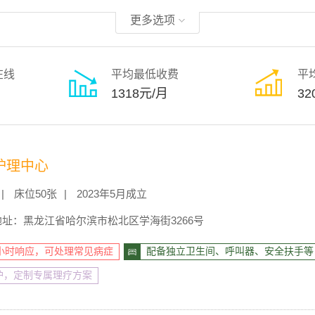
更多选项
在线
平均最低收费
平
1318元/月
32
护理中心
床位50张
2023年5月成立
地址：黑龙江省哈尔滨市松北区学海街3266号
4小时响应，可处理常见病症
配备独立卫生间、呼叫器、安全扶手等
护，定制专属理疗方案