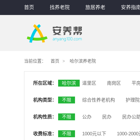
首页
找养老院
旅居养老
安养指
当前位置：
首页
哈尔滨养老院
所在区域：
哈尔滨
道里区
南岗区
平
机构类型：
不限
综合性养老机构
护理院
机构性质：
不限
公办
民办
民办公
收费标准：
不限
1000元以下
1000-200