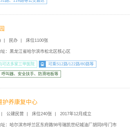
131路、116路等公交直达
园
)
民办
床位1100张
地址：黑龙江省哈尔滨市松北区核心区
钟内可达多家三甲医院
可乘S12路/122路/80路等
、呼叫器、安全扶手、防滑地板等
耋护养康复中心
公建民营
床位240张
2017年12月成立
地址：哈尔滨市呼兰区东府路98号瑞凯世纪城油厂胡同8号门市