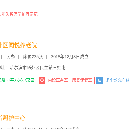
）
失能失智医学护理示范
外区闻悦养老院
民办
床位225张
2018年12月3日成立
地址：哈尔滨市道外区民主镇三姓屯
获赠30平方米小菜园
内设医务室、康复保健室
多个公交车
者照护中心