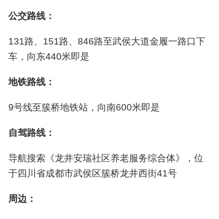
医务室
保健室
血压计
血糖仪
代步车
公交路线：
药房
护理站
吸痰器
康复阶梯
131路、151路、846路至武侯大道金履一路口下
车，向东440米即是
安全保障设施
附近有武侯区第三人民医院、武侯区第五人民医
地铁路线：
轮椅坡道
安全扶手
防滑地板
监控设备
院，转诊便捷。
9号线至簇桥地铁站，向南600米即是
消防设备
无障碍卫生间
自驾路线：
导航搜索《龙井安瑞社区养老服务综合体》，位
于四川省成都市武侯区簇桥龙井西街41号
周边：