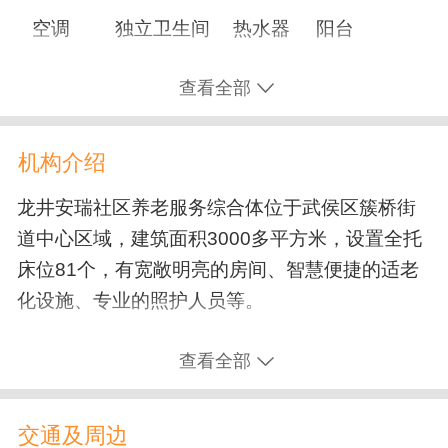
文化娱乐
空调
独立卫生间
热水器
阳台
书画阅览
手工活动
社工服务
志愿者活动
采暖
书桌
查看全部
电影放映
养生课堂
文艺表演
休闲娱乐设施
康复训练
机构介绍
棋牌室
书画室
舞蹈室
电脑教室
术后康复
脑中风/脑梗康复
龙井安瑞社区养老服务综合体位于武侯区簇桥街
手工艺室
影视厅
阳光房
户外活动场所
道中心区域，建筑面积3000多平方米，设置全托
失能照护
床位81个，有宽敞明亮的房间、智慧便捷的适老
公共服务设施
化设施、专业的照护人员等。
临终关怀
口腔护理
压疮/褥疮护理
淋浴间
洗衣房
公用电话
生活用车
辅助排便
翻身扣背
关节护理
查看全部
餐厅
无线上网
接待大厅
美发室
癌症中晚期护理
植物人护理
医疗康复设施
交通及周边
换洗尿布（垫）