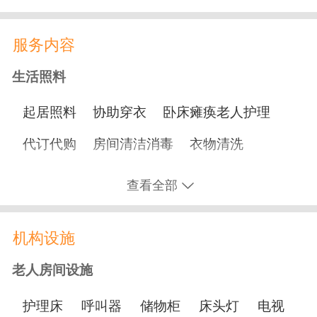
服务内容
生活照料
起居照料
协助穿衣
卧床瘫痪老人护理
代订代购
房间清洁消毒
衣物清洗
协助用餐
协助洗澡
协助如厕
洗脸剃须
查看全部
理发
修剪指甲
打水打饭
机构设施
营养膳食
老人房间设施
适老化餐
糖尿病餐
节日加餐
护理床
呼叫器
储物柜
床头灯
电视