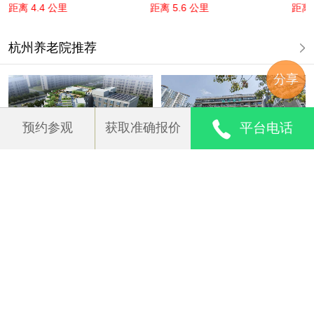
院
院
距离 4.4 公里
距离 5.6 公里
距离 
杭州养老院推荐
分享
预约参观
获取准确报价
平台电话
椿龄荟-蒋村长者服务中心
杭州市上城区四季瑞禾老人
公寓
九如·银龄荟康养中心
泰康之家·大清谷养老社区