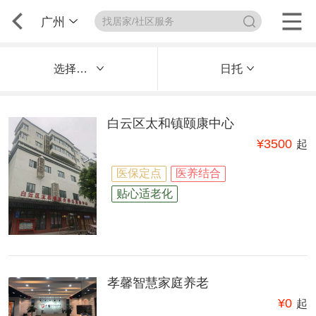
广州
选择区域
日托
白云区太和镇颐康中心
¥
3500
起
医保定点
医养结合
贴心适老化
孝馨智慧家庭养老
¥
0
起