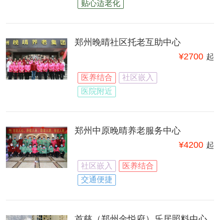
贴心适老化
郑州晚晴社区托老互助中心
¥
2700
起
医养结合
社区嵌入
医院附近
郑州中原晚晴养老服务中心
¥
4200
起
社区嵌入
医养结合
交通便捷
首慈（郑州金悦府）乐居照料中心