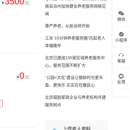
3500
¥
起
族自治州加快健全养老服务网络见
闻
微信
尊严养老，从助浴师开始
江永“15分钟养老服务圈”托起老人
小程序
幸福晚年
北京已建成155家区域养老服务中
客服
心，服务范围不断扩大
0
¥
起
“公园+文化”建设让银龄时光更丰
反馈
盈、更快乐 实实在在暖民心
北京鼓励家政企业与养老机构共建
服务网点
上传老人资料