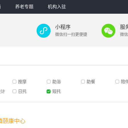
南
养老专题
机构入驻
小程序
服
微信扫一扫更便捷
微信
按摩
助浴
助餐
陪
设计
日托
短托
镇颐康中心