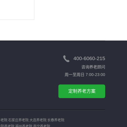
400-6060-215
咨询养老顾问
周一至周日 7:00-23:00
定制养老方案
养老院
石家庄养老院
大连养老院
长春养老院
贵阳养老院
福州养老院
南宁养老院