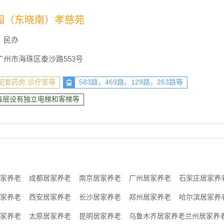
园（东晓南）孝慈苑
民办
州市海珠区泰沙路553号
配套药房,诊疗室等
583路，469路，129路，263路等
每层设有独立电梯和客梯等
家养老
成都居家养老
南京居家养老
广州居家养老
石家庄居家养
家养老
西安居家养老
长沙居家养老
郑州居家养老
哈尔滨居家养
家养老
太原居家养老
昆明居家养老
乌鲁木齐居家养老
兰州居家养