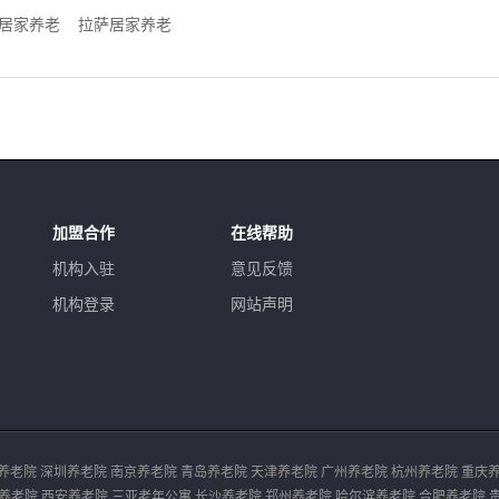
居家养老
拉萨居家养老
加盟合作
在线帮助
机构入驻
意见反馈
机构登录
网站声明
养老院
深圳养老院
南京养老院
青岛养老院
天津养老院
广州养老院
杭州养老院
重庆
养老院
西安养老院
三亚老年公寓
长沙养老院
郑州养老院
哈尔滨养老院
合肥养老院