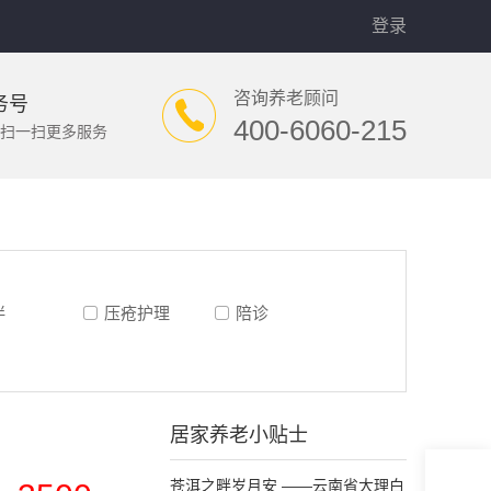
登录
咨询养老顾问
务号
400-6060-215
扫一扫更多服务
伴
压疮护理
陪诊
居家养老小贴士
苍洱之畔岁月安 ——云南省大理白