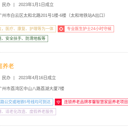
民办
2023年1月1日成立
州市白云区太和北路201号1楼-6楼（太和地铁站A出口）
位，医疗、康复、护理等为一体
专业医生护士24小时守候
道、安全扶手、防滑地板等
庭养老
民办
2023年4月16日成立
广州市荔湾区中山八路荔湖大厦7楼
233路公交或地铁5号线均可到达
连锁养老品牌孝馨智慧家庭养老项目
理、适老化改造、度假养老服务