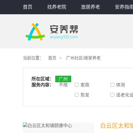
首页
找养老院
旅居养老
安养指
当前位置：
首页
广州社区/居家养老
所在区域：
广州
服务内容：
不限
家政
体测
剪发
适老化
白云区太和