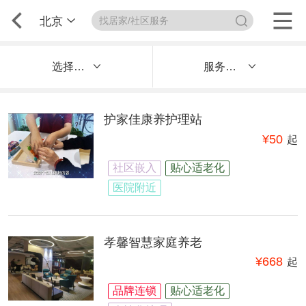
北京
选择区域
服务内容
护家佳康养护理站
¥
50
起
社区嵌入
贴心适老化
医院附近
孝馨智慧家庭养老
¥
668
起
品牌连锁
贴心适老化