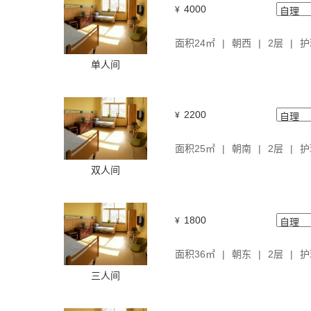
4000
¥
面积24㎡
朝西
2层
护
单人间
2200
¥
面积25㎡
朝南
2层
护
双人间
1800
¥
面积36㎡
朝东
2层
护
三人间