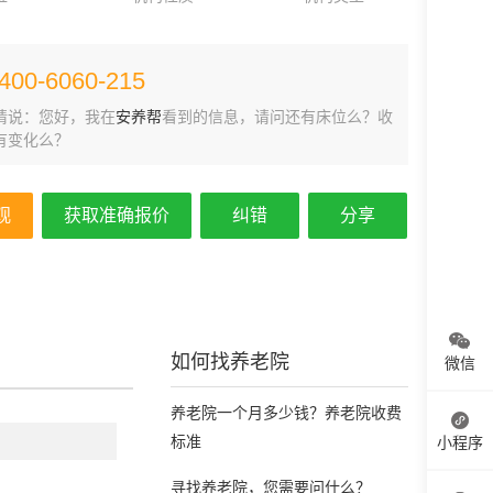
400-6060-215
请说：您好，我在
安养帮
看到的信息，请问还有床位么？收
有变化么？
观
获取准确报价
纠错
分享
如何找养老院
微信
养老院一个月多少钱？养老院收费
标准
小程序
寻找养老院，您需要问什么？