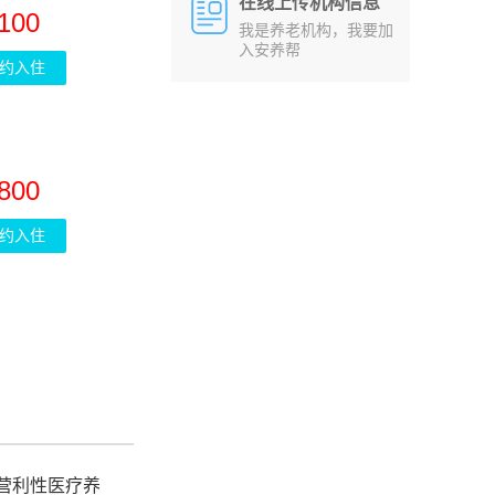
在线上传机构信息
100
我是养老机构，我要加
入安养帮
约入住
800
约入住
营利性医疗养