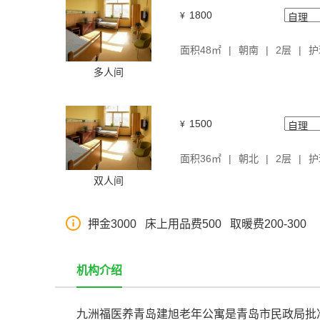
1800
¥
面积48㎡
朝南
2层
护
多人间
1500
¥
面积36㎡
朝北
2层
护
双人间
押金3000 床上用品费500 取暖费200-300
机构介绍
九洲福医养青岛建旭老年公寓是青岛市民政局批