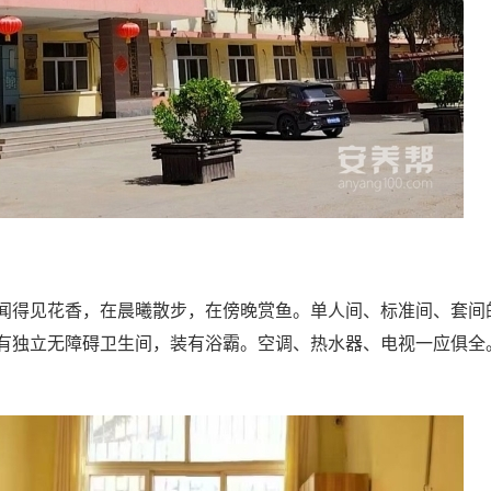
闻得见花香，在晨曦散步，在傍晚赏鱼。单人间、标准间、套间
有独立无障碍卫生间，装有浴霸。空调、热水器、电视一应俱全