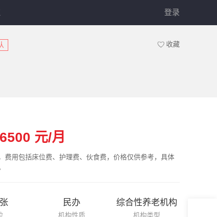
驻
登录
收藏
队
-6500
元/月
，费用包括床位费、护理费、伙食费，价格仅供参考，具体
。
6张
民办
综合性养老机构
位
机构性质
机构类型