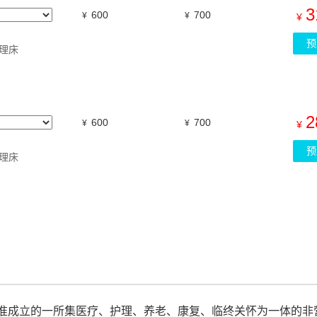
3
600
700
¥
¥
¥
预
理床
2
600
700
¥
¥
¥
预
理床
准成立的一所集医疗、护理、养老、康复、临终关怀为一体的非