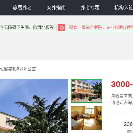
旅居养老
安养指南
养老专题
机构入
立无障碍卫生间、防滑地板等
配套一级综合医院，专业的医疗团
九洲福建旭老年公寓
3000
月收费区间
请电话咨询
23
床