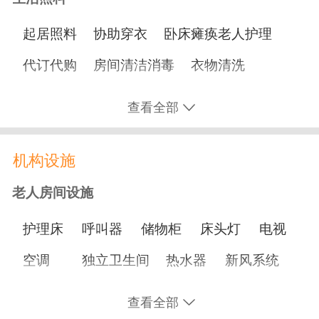
起居照料
协助穿衣
卧床瘫痪老人护理
代订代购
房间清洁消毒
衣物清洗
协助用餐
协助洗澡
协助如厕
洗脸剃须
查看全部
理发
修剪指甲
打水打饭
机构设施
营养膳食
老人房间设施
适老化餐
鼻饲餐
糖尿病餐
单点餐
护理床
呼叫器
储物柜
床头灯
电视
节日加餐
生日餐
家庭聚餐
空调
独立卫生间
热水器
新风系统
文化娱乐
书桌
查看全部
书画阅览
休闲旅居
运动会
手工活动