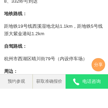
8、332即可到达
药房
康复阶梯
帕金森护理
换洗尿布（垫）
务机构、杭州市养老护理技能竞赛一等奖、西湖
地铁路线：
区优秀养老服务机构运营单位、西湖区养老护理
安全保障设施
技能竞赛机构组一等奖、西湖区最美养老服务机
距地铁19号线西溪湿地北站1.1km，距地铁5号线
轮椅坡道
安全扶手
防滑地板
监控设备
构。
浙大紫金港站1.2km
消防设备
无障碍卫生间
一碗汤的距离
自驾路线：
家门口的颐养居所，离家不离亲，让长者享受专
杭州市西湖区晴川街79号（内设停车场）
业照护服务的同时，方便家人探望。
分享
周边：
家门口的医院
预约参观
获取准确报价
电话咨询
项目三公里内医疗、生活、休闲等设施完善，生
一楼设有社区卫生服务中心，满足长者日常就医
活、交通便利。
需求，并联合绿城医院为入住长者开辟绿色就医
通道，预约省内专家门诊。