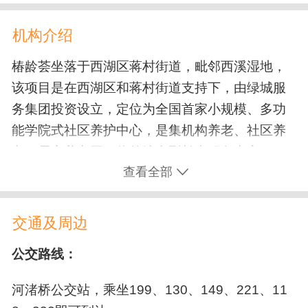
休闲娱乐设施
社工服务
志愿者活动
电影放映
合唱团
机构介绍
棋牌室
书画室
舞蹈室
活动室
养生课堂
老年大学
技能大赛
外出游玩
椿龄荟坐落于西湖区蒋村街道，毗邻西溪湿地，
电脑教室
手工艺室
影视厅
阳光房
文艺表演
该项目是在西湖区和蒋村街道支持下，由绿城服
茶艺室
户外活动场所
儿童娱乐区
务集团投资设立，定位为全国首家小规模、多功
康复训练
能学院式社区养护中心，是集机构养老、社区养
公共服务设施
老、居家养老于一体的综合型长者服务中心。
术后康复
认知训练
脑中风/脑梗康复
查看全部
淋浴间
洗衣房
医用电梯
餐厅
骨折康复
语言康复
瘫痪/偏瘫康复
项目周边生活配套设施完善，同址建设社区卫生
站，实现医养结合;一楼设有五星级居家养老服务
无线上网
蔬菜园
接待大厅
交通及周边
失能照护
中心;二楼设置为幸福忆家认知障碍照护专区和日
医疗康复设施
间照料中心;三楼至四楼为机构长住区，五楼为屋
公交路线：
一对一护理
口腔护理
压疮/褥疮护理
顶花园。
保健室
制氧机
血压计
血糖仪
代步车
辅助排便
翻身扣背
癌症中晚期护理
河渚桥公交站，乘坐199、130、149、221、11
椿龄荟开业至今，荣获杭州市五星级居家养老服