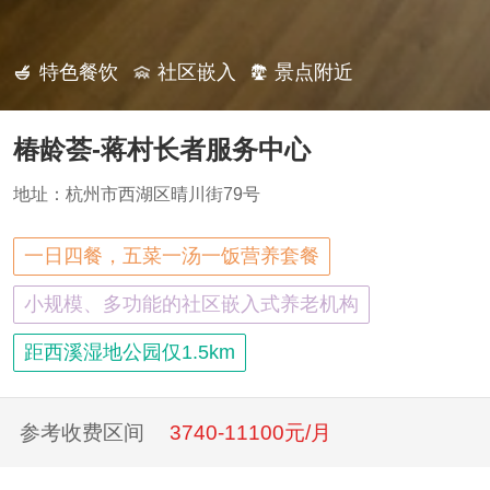
特色餐饮
社区嵌入
景点附近
椿龄荟-蒋村长者服务中心
地址：杭州市西湖区晴川街79号
一日四餐，五菜一汤一饭营养套餐
小规模、多功能的社区嵌入式养老机构
距西溪湿地公园仅1.5km
参考收费区间
3740-11100元/月