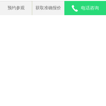
自驾路线：
预约参观
获取准确报价
电话咨询
青岛市市北区黄台路12号
此页面显示信息来源于机构，安养帮虽已严格审核，但
也不能完全确保所描述信息的准确性，在确定入住之前
特色介绍：
您需要:
1. 电话确认是否还有床位？价格具体多少？押金及其他
百善老年公寓是一家医养结合的养老机构，每天
一次性收费为多少？是否可退？
有专业的医护人员查房，测血压，血糖，做心电
2. 说明老人实际情况，确认老人是否符合机构的接收标
图，化验等等，为老年人的健康保驾护航，特别
准，机构能够提供哪些服务？
是有的老人突然感觉不舒服，我们的医疗人员能
3.
点击仔细阅读机构《入住须知》
够第一时间赶到，给老人检查和提供相应的治
4. 实地去参观机构，查看机构实际情况是否与本页面描
疗。护理人员也是经过专业培训上岗，为老年人
述相符。
的生活起居提供更专业的照护，每位老人都有专
5. 浏览更多
青岛养老院
进行对比。