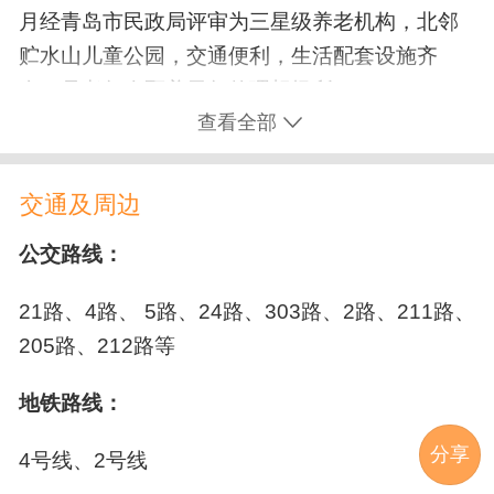
月经青岛市民政局评审为三星级养老机构，北邻
淋浴间
洗衣房
公用电话
生活用车
骨折康复
语言康复
瘫痪/偏瘫康复
贮水山儿童公园，交通便利，生活配套设施齐
餐厅
无线上网
接待大厅
全，是老年人颐养天年的理想场所。
吞咽训练
查看全部
医疗康复设施
老年公寓建筑面积3260平方米，配有单人间、双
失能照护
人间和三人间，各种软件硬件设备配套齐全，房
医务室
保健室
制氧机
血压计
血糖仪
交通及周边
临终关怀
口腔护理
压疮/褥疮护理
间都配有独立卫生间、冷暖空调、紧急呼叫系
统、电视、热水器等设施，由内科专家带领专业
代步车
药房
护理站
心电监护仪
公交路线：
辅助排便
翻身扣背
气切护理
医生、护士实行24小时值班，专业营养师调配一
吸痰器
康复阶梯
胃管/鼻饲管更换
尿管更换
关节护理
21路、4路、 5路、24路、303路、2路、211路、
周营养餐，为老人安度晚年提供了良好的生活起
205路、212路等
居条件。
帕金森护理
植物人护理
换洗尿布（垫）
安全保障设施
地铁路线：
轮椅坡道
安全扶手
防滑地板
消防设备
分享
4号线、2号线
无障碍卫生间