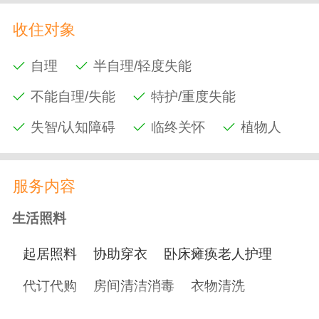
收住对象
自理
半自理/轻度失能
不能自理/失能
特护/重度失能
失智/认知障碍
临终关怀
植物人
服务内容
生活照料
起居照料
协助穿衣
卧床瘫痪老人护理
代订代购
房间清洁消毒
衣物清洗
协助用餐
协助洗澡
协助如厕
洗脸剃须