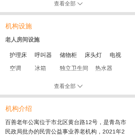
查看全部
理发
修剪指甲
打水打饭
机构设施
营养膳食
老人房间设施
适老化餐
鼻饲餐
糖尿病餐
节日加餐
护理床
呼叫器
储物柜
床头灯
电视
生日餐
空调
冰箱
独立卫生间
热水器
文化娱乐
采暖
书桌
查看全部
书画阅览
运动会
手工活动
志愿者活动
休闲娱乐设施
电影放映
合唱团
养生课堂
文艺表演
机构介绍
棋牌室
书画室
活动室
户外活动场所
康复训练
百善老年公寓位于市北区黄台路12号，是青岛市
公共服务设施
民政局批办的民营公益事业养老机构，2021年2
术后康复
认知训练
脑中风/脑梗康复