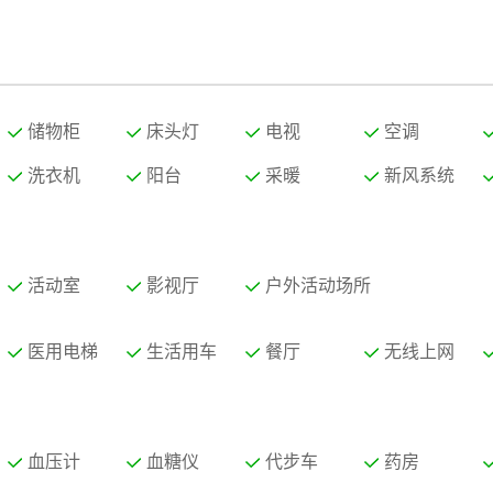
储物柜
床头灯
电视
空调
洗衣机
阳台
采暖
新风系统
活动室
影视厅
户外活动场所
医用电梯
生活用车
餐厅
无线上网
血压计
血糖仪
代步车
药房