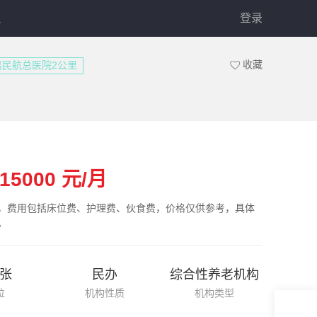
驻
登录
收藏
离民航总医院2公里
-15000
元/月
，费用包括床位费、护理费、伙食费，价格仅供参考，具体
。
8张
民办
综合性养老机构
位
机构性质
机构类型