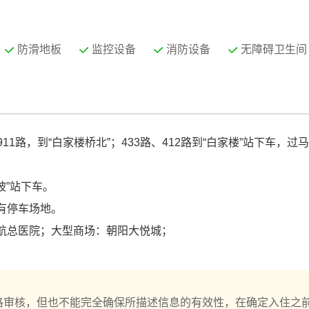
防滑地板
监控设备
消防设备
无障碍卫生间
911路，到“白家楼桥北”；433路、412路到“白家楼”站下车，过
坡”站下车。
有停车场地。
航总医院；大型商场：朝阳大悦城；
格审核，但也不能完全确保所描述信息的有效性，在确定入住之