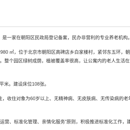
月，是一家在朝阳区民政局登记备案，民办非营利的专业养老机构
2980 ㎡，位于北京市朝阳区高碑店乡白家楼村，紧邻东五环，
利。整个园区绿树成荫，植被覆盖率很高，让公寓内的老人生活
0平米。建设床位108张。
入住，收住对象为60岁以上、无精神病、无皮肤病、无传染病的老
化运营、标准化管理、亲情化服务”原则，积极推进标准化工作，