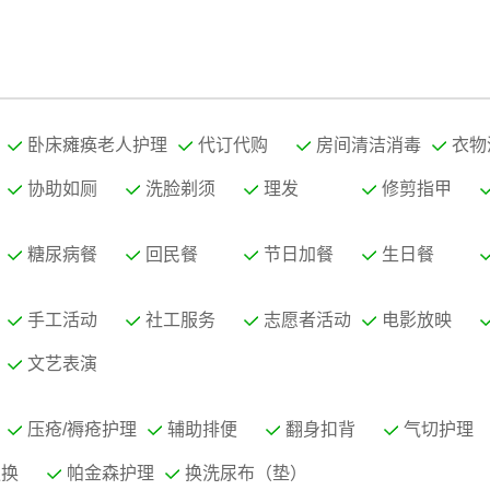
卧床瘫痪老人护理
代订代购
房间清洁消毒
衣物
协助如厕
洗脸剃须
理发
修剪指甲
糖尿病餐
回民餐
节日加餐
生日餐
手工活动
社工服务
志愿者活动
电影放映
文艺表演
压疮/褥疮护理
辅助排便
翻身扣背
气切护理
更换
帕金森护理
换洗尿布（垫）