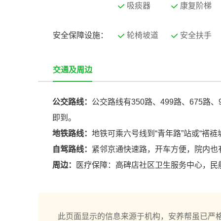
吸痰器
康复阶梯
安全保障设施：
轮椅坡道
安全扶手
交通及周边
公交路线：
公交路线有350路、499路、675路、
即到。
地铁路线：
地铁可乘六号线到“青年路”站或“褡裢
自驾路线：
紧邻京通快速路，开车方便，院内也
周边：
医疗保障：高碑店社区卫生服务中心，民
此页面显示的信息来源于机构，安养帮虽已严