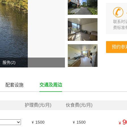
联系时
费标准
预约参
服务(2)
配套设施
交通及周边
护理费(元/月)
伙食费(元/月)
9
1500
1500
¥
¥
¥