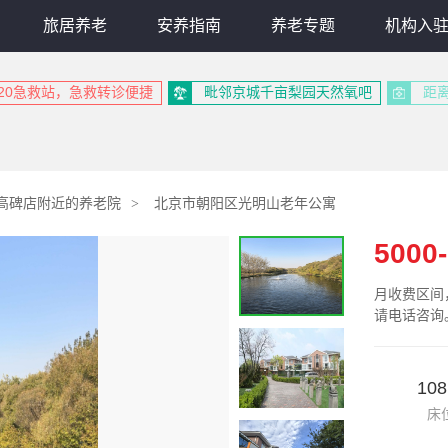
旅居养老
安养指南
养老专题
机构入
120急救站，急救转诊便捷
毗邻京城千亩梨园天然氧吧
距
高碑店附近的养老院
北京市朝阳区光明山老年公寓
5000
月收费区间
请电话咨询
10
床