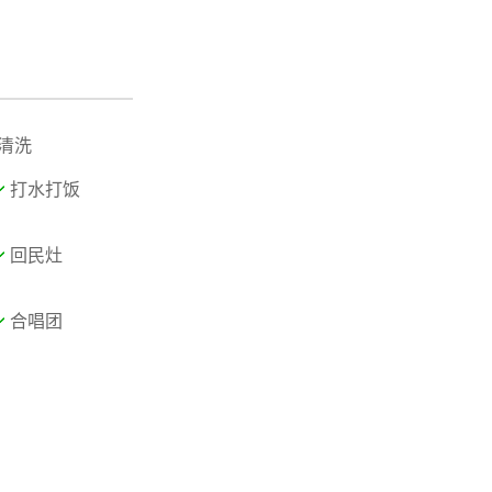
清洗
打水打饭
回民灶
合唱团