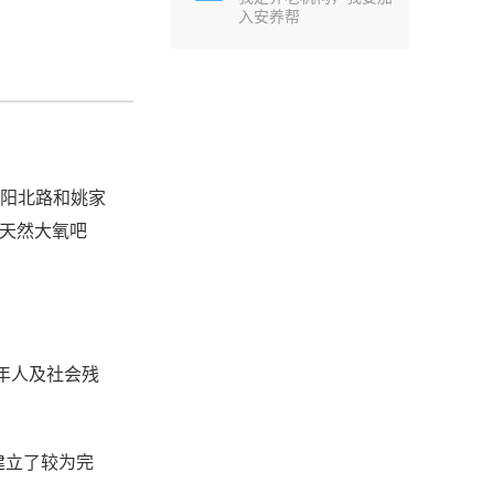
入安养帮
。
朝阳北路和姚家
在天然大氧吧
年人及社会残
建立了较为完