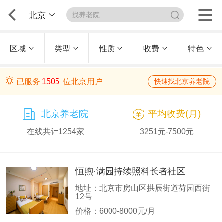
北京
区域
类型
性质
收费
特色
已服务
1505
位北京用户
快速找北京养老院
北京养老院
平均收费(月)
在线共计1254家
3251元-7500元
恒煦·满园持续照料长者社区
地址：北京市房山区拱辰街道荷园西街
12号
价格：6000-8000元/月