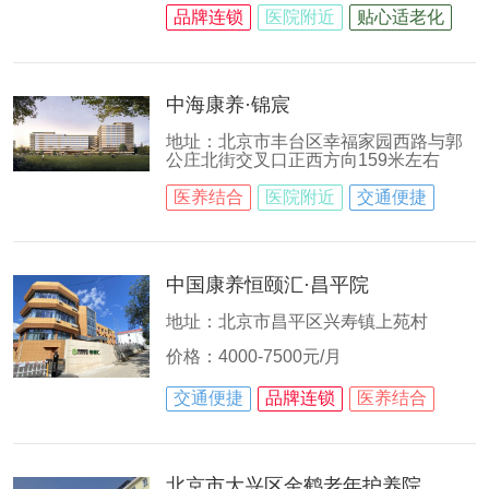
品牌连锁
医院附近
贴心适老化
中海康养·锦宸
地址：北京市丰台区幸福家园西路与郭
公庄北街交叉口正西方向159米左右
医养结合
医院附近
交通便捷
中国康养恒颐汇·昌平院
地址：北京市昌平区兴寿镇上苑村
价格：4000-7500元/月
交通便捷
品牌连锁
医养结合
北京市大兴区金鹤老年护养院