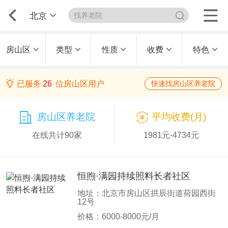
北京
房山区
类型
性质
收费
特色
已服务
26
位房山区用户
快速找房山区养老院
房山区养老院
平均收费(月)
在线共计90家
1981元-4734元
恒煦·满园持续照料长者社区
地址：北京市房山区拱辰街道荷园西街
12号
价格：6000-8000元/月