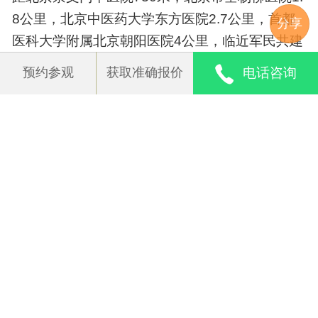
务，打造“医疗+养老”无缝衔接的健康养老新地
8公里，北京中医药大学东方医院2.7公里，首都
分享
标。
医科大学附属北京朝阳医院4公里，临近军民共建
护城河休闲公园、中国建设银行、中国工商银行
医疗中心特设41张医疗床位，配备专业医疗护理
预约参观
获取准确报价
电话咨询
等
设施，可承接日常诊疗与短期康复护理。长者住
院观察、康复治疗无需奔波至外部医院箏掠，省
时省力更安心，让家属更放心。
此页面显示信息来源于机构，安养帮虽已严格审核，但
也不能完全确保所描述信息的准确性，在确定入住之前
您需要:
1. 电话确认是否还有床位？价格具体多少？押金及其他
一次性收费为多少？是否可退？
2. 说明老人实际情况，确认老人是否符合机构的接收标
准，机构能够提供哪些服务？
3. 实地去参观机构，查看机构实际情况是否与本页面描
述相符。
4. 浏览更多
北京养老院
进行对比。