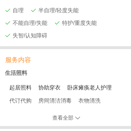
自理
半自理/轻度失能
不能自理/失能
特护/重度失能
失智/认知障碍
服务内容
生活照料
起居照料
协助穿衣
卧床瘫痪老人护理
代订代购
房间清洁消毒
衣物清洗
协助用餐
协助洗澡
协助如厕
洗脸剃须
查看全部
理发
修剪指甲
打水打饭