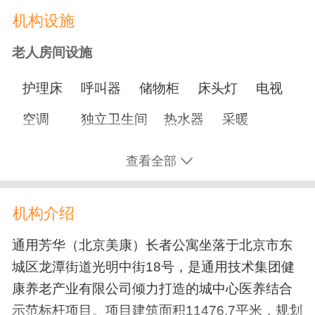
机构设施
营养膳食
老人房间设施
适老化餐
鼻饲餐
糖尿病餐
节日加餐
护理床
呼叫器
储物柜
床头灯
电视
生日餐
空调
独立卫生间
热水器
采暖
文化娱乐
智能监测设备
书桌
查看全部
书画阅览
手工活动
社工服务
志愿者活动
休闲娱乐设施
电影放映
合唱团
养生课堂
技能大赛
机构介绍
棋牌室
书画室
活动室
手工艺室
外出游玩
文艺表演
通用芳华（北京美康）长者公寓坐落于北京市东
茶艺室
户外活动场所
城区龙潭街道光明中街18号，是通用技术集团健
康复训练
康养老产业有限公司倾力打造的城中心医养结合
公共服务设施
术后康复
骨折康复
示范标杆项目。项目建筑面积11476.7平米，规划