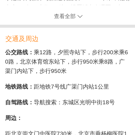
淋浴间
洗衣房
医用电梯
餐厅
客房110间，床位193张，设置活力自理区、专业
失能照护
查看全部
护理区、认知症专区、健康餐饮区、娱乐活动区
无线上网
接待大厅
等，为在住长者提供专属照护、医疗康复、膳食
口腔护理
压疮/褥疮护理
辅助排便
营养、认知照护、文娱休闲等服务。
医疗康复设施
交通及周边
翻身扣背
胃管/鼻饲管更换
尿管更换
保健室
血压计
血糖仪
护理站
公交路线：
乘12路，夕照寺站下，步行200米乘6
关节护理
换洗尿布（垫）
0路，北京体育馆东站下，步行950米乘8路，广
康复阶梯
渠门内站下，步行950米
安全保障设施
地铁路线：
距地铁7号线广渠门内站1公里
轮椅坡道
安全扶手
防滑地板
监控设备
自驾路线：
导航搜索：东城区光明中街18号
消防设备
无障碍卫生间
北京美康长者公寓积极探索医养融合新模式，携
周边：
手北京市隆福医院达成全面合作，匠心打造1500
㎡专属医疗中心，为长者提供全面专业的医疗服
距北京崇文门中医院730米，北京市垂杨柳医院1.