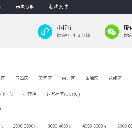
南
养老专题
机构入驻
小程序
服
微信扫一扫更便捷
微信
珠区
荔湾区
天河区
白云区
黄埔区
花都区
料中心
护理院
养老社区(CCRC)
营
0元
2000-3000元
3000-4000元
4000-5000元
5000-