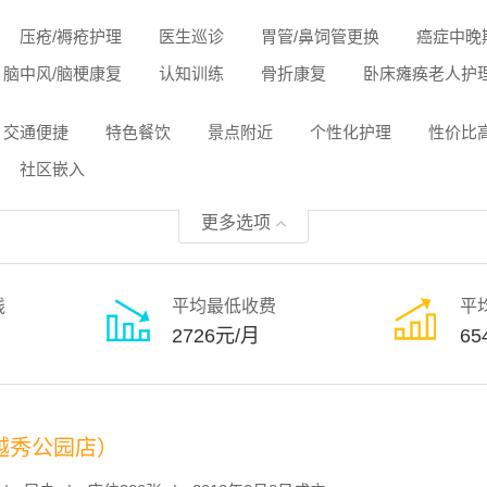
压疮/褥疮护理
医生巡诊
胃管/鼻饲管更换
癌症中晚
脑中风/脑梗康复
认知训练
骨折康复
卧床瘫痪老人护
交通便捷
特色餐饮
景点附近
个性化护理
性价比
社区嵌入
更多选项
线
平均最低收费
平
2726元/月
65
越秀公园店）