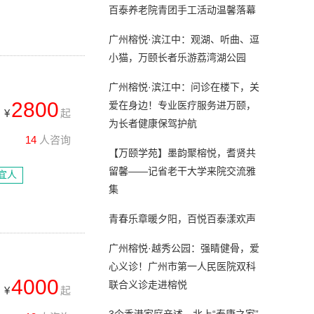
百泰养老院青团手工活动温馨落幕
广州榕悦·滨江中：观湖、听曲、逗
小猫，万颐长者乐游荔湾湖公园
广州榕悦·滨江中：问诊在楼下，关
2800
爱在身边！专业医疗服务进万颐，
¥
起
为长者健康保驾护航
14
人咨询
【万颐学苑】墨韵聚榕悦，耆贤共
留馨——记省老干大学来院交流雅
宜人
集
青春乐章暖夕阳，百悦百泰漾欢声
广州榕悦·越秀公园：强睛健骨，爱
心义诊！广州市第一人民医院双科
4000
联合义诊走进榕悦
¥
起