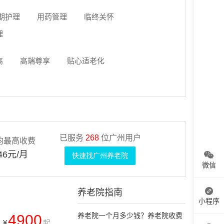
期护理
用药管理
临终关怀
理
高
高端尊享
贴心适老化
已服务
268
位广州用户
均最高收费
46元/月
快速找广州养老院
微信
养老院指南
小程序
养老院一个月多少钱？养老院收费
4900
¥
起