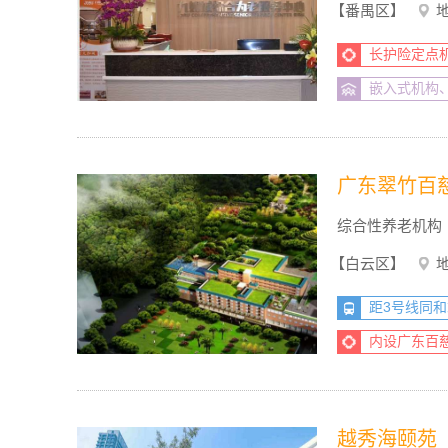
【番禺区】
长护险定点
嵌入式机构
广东翠竹百
综合性养老机构
【白云区】
距3号线同和
内设广东百
越秀海颐苑