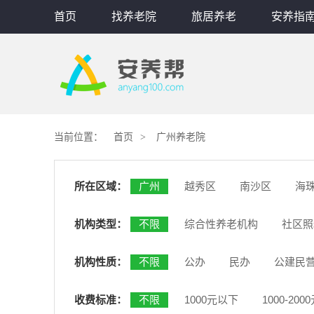
首页
找养老院
旅居养老
安养指
当前位置：
首页
广州养老院
所在区域：
广州
越秀区
南沙区
海
机构类型：
不限
综合性养老机构
社区照
机构性质：
不限
公办
民办
公建民
收费标准：
不限
1000元以下
1000-200