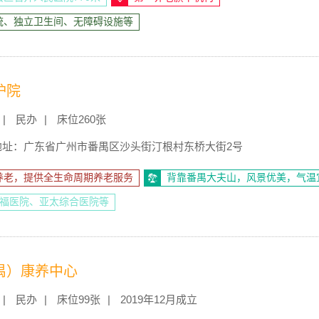
统、独立卫生间、无障碍设施等
护院
民办
床位260张
地址：广东省广州市番禺区沙头街汀根村东桥大街2号
养老，提供全生命周期养老服务
背靠番禺大夫山，风景优美，气温
祈福医院、亚太综合医院等
禺）康养中心
民办
床位99张
2019年12月成立