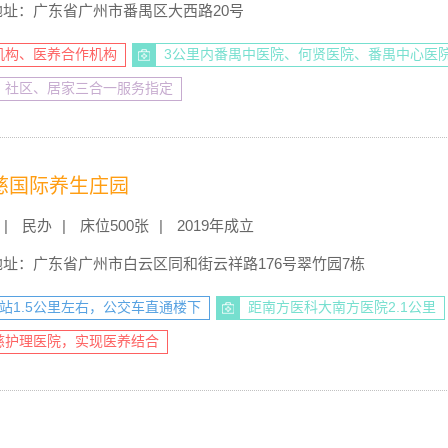
地址：广东省广州市番禺区大西路20号
机构、医养合作机构
3公里内番禺中医院、何贤医院、番禺中心医
、社区、居家三合一服务指定
慈国际养生庄园
民办
床位500张
2019年成立
地址：广东省广州市白云区同和街云祥路176号翠竹园7栋
站1.5公里左右，公交车直通楼下
距南方医科大南方医院2.1公里
慈护理医院，实现医养结合