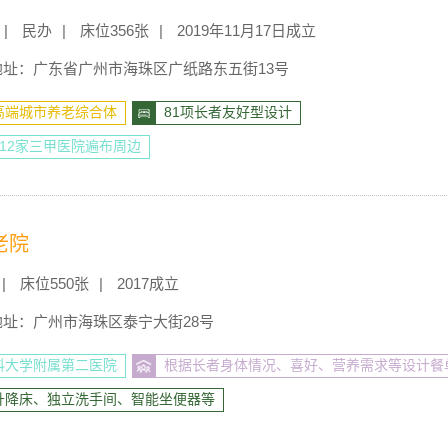
民办
床位356张
2019年11月17日成立
地址：广东省广州市海珠区广纸路东五街13号
高端城市养老综合体
81项长者友好型设计
12家三甲医院遍布周边
老院
床位550张
2017成立
地址：广州市海珠区泰宁大街28号
科大学附属第二医院
根据长者身体情况、喜好、营养需求等设计餐
升降床、独立洗手间、智能坐便器等