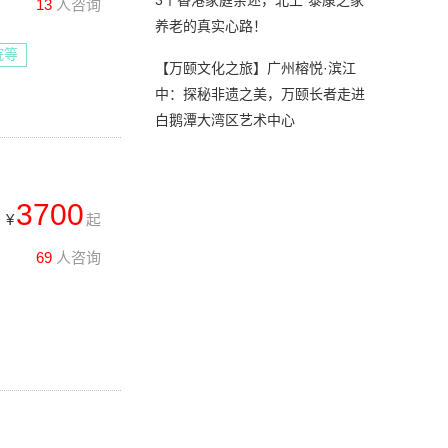
3个香港家庭亲述，北上“泰康之家”
13
人咨询
养老的真实心路！
院等
【万颐文化之旅】广州榕悦·滨江
中：探秘非遗之美，万颐长者走进
白鹅潭大湾区艺术中心
3700
¥
起
69
人咨询