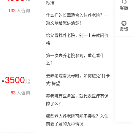
标准
客服
132
人咨询
什么样的长辈适合入住养老院？一
篇文章给您讲清楚！
反馈
给父母找养老院，别一上来就问价
格
第一次去养老院参观，重点看什
么？
去养老院看父母时，如何避免“打卡
3500
¥
起
式”探望
83
人咨询
养老院有医务室，就代表医疗有保
障了么？
哪些老人养老院可能不接收？入住
前要了解的九种情况