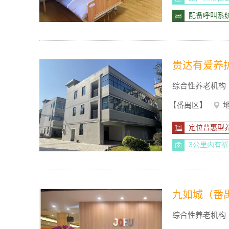
配备呼叫系
贵达有爱养
综合性养老机构
【番禺区】
定位普惠型
3公里内有
九如城（番
综合性养老机构