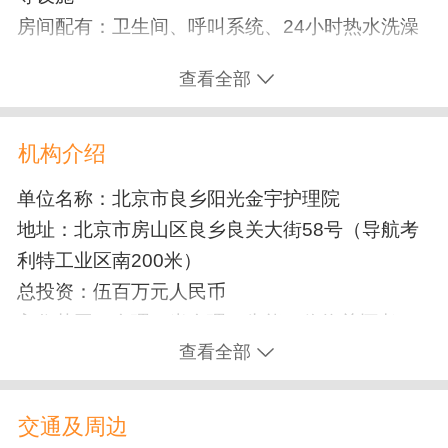
房间配有：卫生间、呼叫系统、24小时热水洗澡
康复训练
查看全部
术后康复
瘫痪/偏瘫康复
机构介绍
失能照护
单位名称：北京市良乡阳光金宇护理院
临终关怀
癌症中晚期护理
帕金森护理
地址：北京市房山区良乡良关大街58号（导航考
植物人护理
利特工业区南200米）
总投资：伍百万元人民币
入住范围：自理、半自理、失能、临终关怀老
查看全部
人、植物人
园内建有：自种菜园、娱乐园、医疗室、卫生
室、广播站设施齐全，健康娱乐生活丰富多彩。
交通及周边
贴心的服务，为老人提供最舒心的享受；