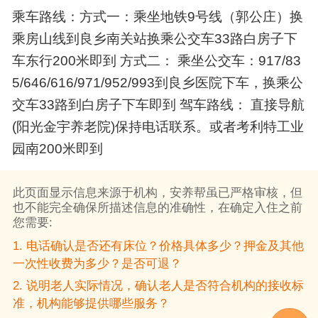
乘车路线：方式一：乘坐地铁9号线（郭公庄）换
个性化的服务流程，使老人得到全天候无微不至
乘房山线到良乡南关站换乘公交车33路白房子下
的照料；
车东行200米即到 方式二： 乘坐公交车：917/83
护士为老人定时量血压、定期做体检；医护中心
5/646/616/971/952/993到良乡医院下车，换乘公
观察室、心理咨询室对老人的身体、心理等近况
交车33路到白房子下车即到 驾车路线： 直接导航
随时进行跟踪服务。
(阳光金宇养老院)保持电话联系。或者考利特工业
老人的健康是我们最大的安慰，老人的微笑是对
园南200米即到
我们最好的鼓励。
服务宗旨：敬爱无亲疏，天下高龄皆父母为耄耋
此页面显示信息来源于机构，安养帮虽已严格审核，但
老人打造了一处幸福温馨的家园。
也不能完全确保所描述信息的准确性，在确定入住之前
您需要:
1. 电话确认是否还有床位？价格具体多少？押金及其他
一次性收费为多少？是否可退？
2. 说明老人实际情况，确认老人是否符合机构的接收标
准，机构能够提供哪些服务？