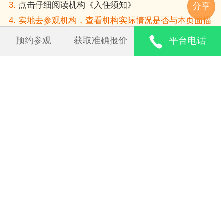
3.
点击仔细阅读机构《入住须知》
分享
4. 实地去参观机构，查看机构实际情况是否与本页面描
述相符。
预约参观
获取准确报价
平台电话
5. 浏览更多
北京养老院
进行对比。
如果您发现机构实际情况与本页面描述相差很大，请
联系安养帮
阳光金宇养老院附近养老院
恒煦·满园持续照料长者社
北京市房山区拱辰街道社
北京
区
会福利中心
老院
距离 1.1 公里
距离 1.5 公里
距离 