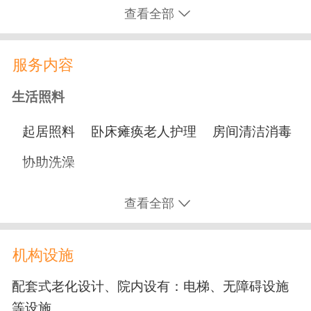
护理型
1000
500
1300
查看全部
1200~150
500
1300
（完全不能自理）
0
服务内容
生活照料
起居照料
卧床瘫痪老人护理
房间清洁消毒
协助洗澡
营养膳食
查看全部
适老化餐
机构设施
文化娱乐
配套式老化设计、院内设有：电梯、无障碍设施
等设施
书画阅览
文艺表演