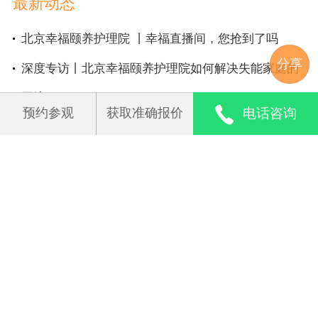
最新动态
症、阿尔茨海默症、骨科术后康复）、癌症中晚
期的长者，为其提供老年医疗、老年康复、老年
北京幸福颐养护理院 丨幸福直播间，您抢到了吗
护理、老年慢病管理、临终关怀等服务。
分享
深度专访丨北京幸福颐养护理院如何解决失能家庭的
北京幸福颐养护理院以专业的老年医疗服务为基
困境
预约参观
获取准确报价
电话咨询
础，以特色康复和专科护理为手段，着力于老年
北京幸福颐养护理院丨健康大讲堂之康复专场
人的疾病预防与治疗、功能维持与康复，不断提
北京幸福颐养护理院 强化消防安全培训 提升应急防
高院内长者的生命质量和生活质量。
范技能
诊疗科目
在家养老还是送父母去养老机构，如何抉择呢？
内科 /康复医学科 /临终关怀科 /医学检验科；临床
长者健康第一步：织好“健康防护网”
体液、血液专业；临床化学检验专业 /医学影像
长者健康第二步：诊疗服务 内外结合
科；超声诊断专业；心电诊断专业 /中医科 /中西
医结合科等
特别时期丨北京幸福颐养护理院，带给您舌尖上的美