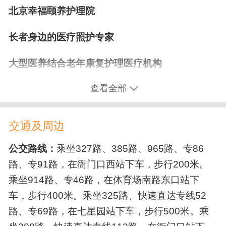
老年大学
技能大赛
外出游玩
文艺表演
北京幸福颐养护理院
户外活动场所
康复训练
长者身边的医疗照护专家
公共服务设施
术后康复
认知训练
脑中风/脑梗康复
大型医养结合老年康复护理医疗机构
淋浴间
洗衣房
医用电梯
生活用车
骨折康复
语言康复
瘫痪/偏瘫康复
查看全部
餐厅
无线上网
接待大厅
失能照护
护理院外景
医疗康复设施
交通及周边
临终关怀
一对一护理
口腔护理
项目概况
医务室
保健室
制氧机
有创呼吸机
公交路线：
乘坐327路、385路、965路、专86
压疮/褥疮护理
辅助排便
翻身扣背
路、专91路，在衙门口西站下车，步行200米。
北京幸福颐养护理院位于北京市石景山区人民渠
血压计
血糖仪
代步车
药房
护理站
气切护理
胃管/鼻饲管更换
尿管更换
乘坐914路、专46路，在体育场南路东口站下
北路6号，与
三甲医院北京朝阳医院（京西院区）
心电监护仪
吸痰器
车，步行400米。乘坐325路、快速直达专线52
关节护理
癌症中晚期护理
帕金森护理
一路之隔，建筑面积24000㎡，是目前北京规模
路、专69路，在七星园站下车，步行500米。乘
最大的医养结合型老年康复护理医疗机构，院内
植物人护理
安全保障设施