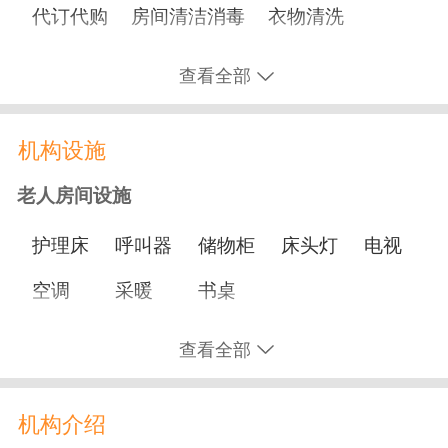
代订代购
房间清洁消毒
衣物清洗
协助用餐
协助洗澡
协助如厕
洗脸剃须
查看全部
理发
修剪指甲
打水打饭
机构设施
营养膳食
老人房间设施
适老化餐
鼻饲餐
糖尿病餐
单点餐
护理床
呼叫器
储物柜
床头灯
电视
节日加餐
生日餐
家庭聚餐
空调
采暖
书桌
文化娱乐
休闲娱乐设施
查看全部
书画阅览
运动会
手工活动
社工服务
棋牌室
书画室
舞蹈室
活动室
志愿者活动
电影放映
合唱团
养生课堂
机构介绍
手工艺室
影视厅
阳光房
茶艺室