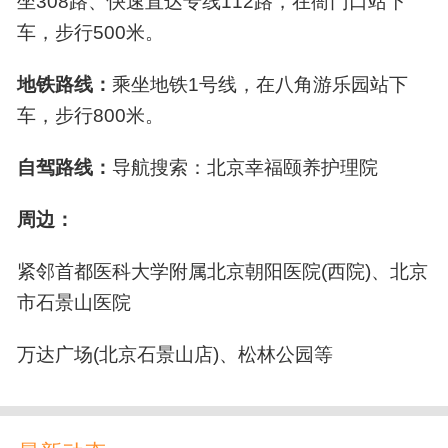
坐308路、快速直达专线112路，在衙门口站下
共设床位550张，其中养护楼设有床位135张，康
车，步行500米。
安全扶手
防滑地板
监控设备
消防设备
复护理楼设有床位415张，院内配有医疗中心、慢
2020年9月11日，北京幸福颐养护理院正式取得
病管理中心、康复中心、营养餐厅、文娱活动中
无障碍卫生间
救护车
地铁路线：
乘坐地铁1号线，在八角游乐园站下
医疗机构执业许可证，是北京地区为数不多的老
心等。
车，步行800米。
年护理院，与传统的养老院不同，它主要是由医
护人员组成的，能够为长者提供基础医疗、康复
自驾路线：
导航搜索：北京幸福颐养护理院
促进、专业护理的医疗机构。
周边：
2021年1月21日，北京幸福颐养护理院在第十三
届健康中国年度论坛荣获“健康中国（2020年度）
紧邻首都医科大学附属北京朝阳医院(西院)、北京
十大康养项目”奖项。
市石景山医院
服务人群及服务内容
万达广场(北京石景山店)、松林公园等
护理院主要收治失能、长期卧床、术后康复（脑
出血恢复期、偏瘫、截瘫、脑梗塞、帕金森综合